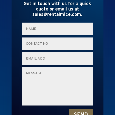
Get in touch with us for a quick
quote or email us at
sales@rentalmice.com.