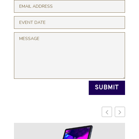
SUBMIT