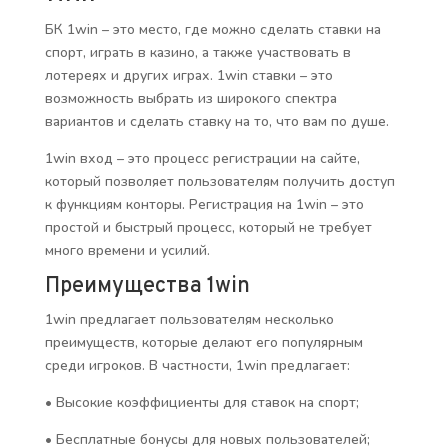
БК 1win – это место, где можно сделать ставки на
спорт, играть в казино, а также участвовать в
лотереях и других играх. 1win ставки – это
возможность выбрать из широкого спектра
вариантов и сделать ставку на то, что вам по душе.
1win вход – это процесс регистрации на сайте,
который позволяет пользователям получить доступ
к функциям конторы. Регистрация на 1win – это
простой и быстрый процесс, который не требует
много времени и усилий.
Преимущества 1win
1win предлагает пользователям несколько
преимуществ, которые делают его популярным
среди игроков. В частности, 1win предлагает:
• Высокие коэффициенты для ставок на спорт;
• Бесплатные бонусы для новых пользователей;