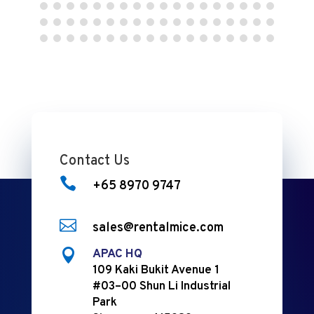
Contact Us

+65 8970 9747

sales@rentalmice.com

APAC HQ
109 Kaki Bukit Avenue 1
#03–00 Shun Li Industrial
Park