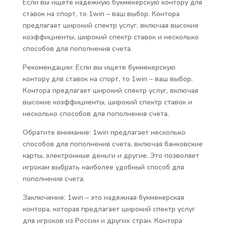
Если вы ищете надежную букмекерскую контору для
ставок на спорт, то 1win – ваш выбор. Контора
предлагает широкий спектр услуг, включая высокие
коэффициенты, широкий спектр ставок и несколько
способов для пополнения счета.
Рекомендации: Если вы ищете букмекерскую
контору для ставок на спорт, то 1win – ваш выбор.
Контора предлагает широкий спектр услуг, включая
высокие коэффициенты, широкий спектр ставок и
несколько способов для пополнения счета.
Обратите внимание: 1win предлагает несколько
способов для пополнения счета, включая банковские
карты, электронные деньги и другие. Это позволяет
игрокам выбрать наиболее удобный способ для
пополнения счета.
Заключение: 1win – это надежная букмекерская
контора, которая предлагает широкий спектр услуг
для игроков из России и других стран. Контора