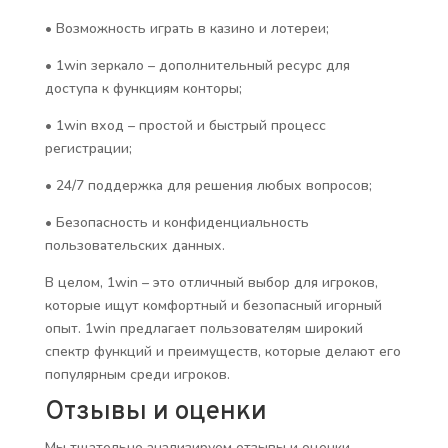
• Возможность играть в казино и лотереи;
• 1win зеркало – дополнительный ресурс для
доступа к функциям конторы;
• 1win вход – простой и быстрый процесс
регистрации;
• 24/7 поддержка для решения любых вопросов;
• Безопасность и конфиденциальность
пользовательских данных.
В целом, 1win – это отличный выбор для игроков,
которые ищут комфортный и безопасный игорный
опыт. 1win предлагает пользователям широкий
спектр функций и преимуществ, которые делают его
популярным среди игроков.
Отзывы и оценки
Мы тщательно анализируем отзывы и оценки