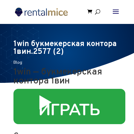
1win букмекерская контора
1вин.2577 (2)
Blog
1win — букмекерская
контора 1вин
▶️
ИГРАТЬ