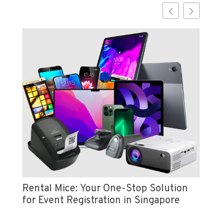
Vi
e
Pr
Rental Mice: Your One-Stop Solution
for Event Registration in Singapore