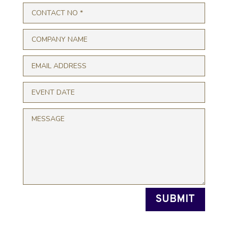
SUBMIT