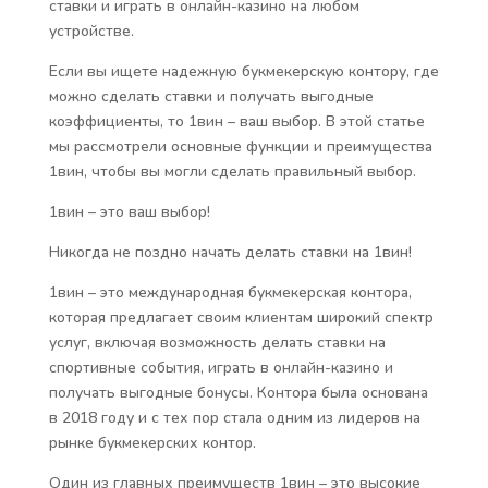
ставки и играть в онлайн-казино на любом
устройстве.
Если вы ищете надежную букмекерскую контору, где
можно сделать ставки и получать выгодные
коэффициенты, то 1вин – ваш выбор. В этой статье
мы рассмотрели основные функции и преимущества
1вин, чтобы вы могли сделать правильный выбор.
1вин – это ваш выбор!
Никогда не поздно начать делать ставки на 1вин!
1вин – это международная букмекерская контора,
которая предлагает своим клиентам широкий спектр
услуг, включая возможность делать ставки на
спортивные события, играть в онлайн-казино и
получать выгодные бонусы. Контора была основана
в 2018 году и с тех пор стала одним из лидеров на
рынке букмекерских контор.
Один из главных преимуществ 1вин – это высокие