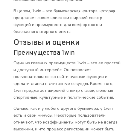
В целом, 1win – это букмекерская контора, которая
предлагает своим клиентам широкий спектр
функций и преимуществ для комфортного и
безопасного игорного опыта.
Отзывы и оценки
Преимущества 1win
Один из главных преимуществ 1win – это ее простой
и доступный интерфейс. Он позволяет
пользователям легко найти нужные функции и
сделать ставки в считанные секунды. Кроме того,
1win предлагает широкий спектр ставок, включая
спортивные, культурные и политические события.
Однако, как и у любого другого букмекера, у 1win
есть и свои минусы. Некоторые пользователи
отмечают, что коэффициенты могут быть не всегда
высокими, и что процесс регистрации может быть