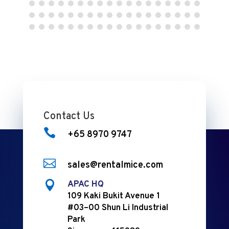
Contact Us

+65 8970 9747

sales@rentalmice.com

APAC HQ
109 Kaki Bukit Avenue 1
#03–00 Shun Li Industrial
Park