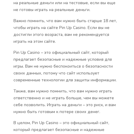
на реальные деньги или на тестовые, если вы еще
не готовы играть на реальные деньги.
Важно помнить, что вам нужно быть старше 18 лет,
чтобы играть на сайте Pin Up Casino. Если вы не
достигли этого возраста, вам не рекомендуется
играть на этом сайте.
Pin Up Casino – это официальный сайт, который
предлагает безопасные и надежные условия для
игры. Вам не нужно беспокоиться о безопасности
своих данных, потому что сайт использует
современные технологии для защиты информации.
Также, вам нужно помнить, что вам нужно играть
ответственно и не играть больше, чем вы можете
себе позволить. Играть на деньги – это риск, и вам
нужно быть готовым к потере своих денег.
В целом, Pin Up Casino – это официальный сайт,
который предлагает безопасные и надежные