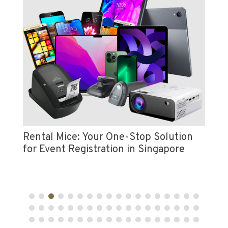
Visual Impact: The Ultim
Projector Rental Service
r One-Stop Solution
ration in Singapore