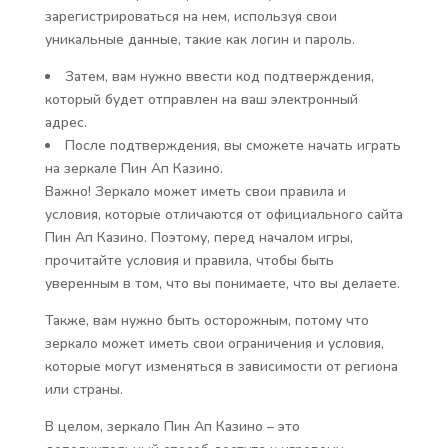
зарегистрироваться на нем, используя свои
уникальные данные, такие как логин и пароль.
Затем, вам нужно ввести код подтверждения,
который будет отправлен на ваш электронный
адрес.
После подтверждения, вы сможете начать играть
на зеркале Пин Ап Казино.
Важно! Зеркало может иметь свои правила и
условия, которые отличаются от официального сайта
Пин Ап Казино. Поэтому, перед началом игры,
прочитайте условия и правила, чтобы быть
уверенным в том, что вы понимаете, что вы делаете.
Также, вам нужно быть осторожным, потому что
зеркало может иметь свои ограничения и условия,
которые могут изменяться в зависимости от региона
или страны.
В целом, зеркало Пин Ап Казино – это