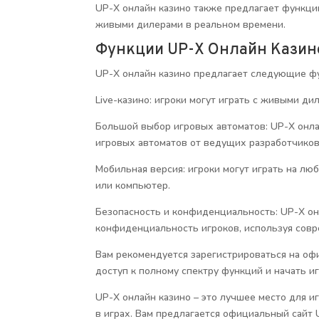
UP-X онлайн казино также предлагает функцию 
живыми дилерами в реальном времени.
Функции UP-X Онлайн Казин
UP-X онлайн казино предлагает следующие ф
Live-казино: игроки могут играть с живыми д
Большой выбор игровых автоматов: UP-X онл
игровых автоматов от ведущих разработчиков
Мобильная версия: игроки могут играть на лю
или компьютер.
Безопасность и конфиденциальность: UP-X он
конфиденциальность игроков, используя совр
Вам рекомендуется зарегистрироваться на оф
доступ к полному спектру функций и начать и
UP-X онлайн казино – это лучшее место для и
в играх. Вам предлагается официальный сайт 