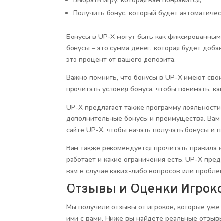
Выбрать игру, которая вам понравится;
Получить бонус, который будет автоматичес
Бонусы в UP-X могут быть как фиксированным
бонусы – это сумма денег, которая будет доба
это процент от вашего депозита.
Важно помнить, что бонусы в UP-X имеют свои
прочитать условия бонуса, чтобы понимать, ка
UP-X предлагает также программу лояльности,
дополнительные бонусы и преимущества. Вам
сайте UP-X, чтобы начать получать бонусы и 
Вам также рекомендуется прочитать правила и
работает и какие ограничения есть. UP-X пре
вам в случае каких-либо вопросов или пробле
Отзывы и Оценки Игрок
Мы получили отзывы от игроков, которые уже
ими с вами. Ниже вы найдете реальные отзыв