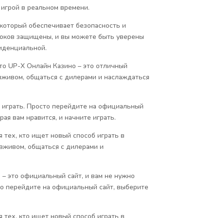
 игрой в реальном времени.
 который обеспечивает безопасность и
роков защищены, и вы можете быть уверены
фиденциальной.
 то UP-X Онлайн Казино – это отличный
ь вживом, общаться с дилерами и наслаждаться
ь играть. Просто перейдите на официальный
рая вам нравится, и начните играть.
 тех, кто ищет новый способ играть в
ь вживом, общаться с дилерами и
 – это официальный сайт, и вам не нужно
сто перейдите на официальный сайт, выберите
 тех, кто ищет новый способ играть в