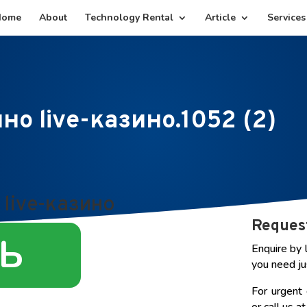
Home
About
Technology Rental
Article
Services
о live-казино.1052 (2)
 live-казино
Request
ТЬ
Enquire by 
you need ju
For urgent 
or call us 