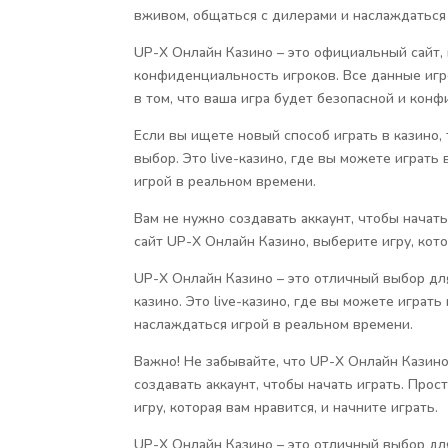
вживом, общаться с дилерами и наслаждаться
UP-X Онлайн Казино – это официальный сайт,
конфиденциальность игроков. Все данные иг
в том, что ваша игра будет безопасной и кон
Если вы ищете новый способ играть в казино,
выбор. Это live-казино, где вы можете играт
игрой в реальном времени.
Вам не нужно создавать аккаунт, чтобы начат
сайт UP-X Онлайн Казино, выберите игру, кото
UP-X Онлайн Казино – это отличный выбор для
казино. Это live-казино, где вы можете играт
наслаждаться игрой в реальном времени.
Важно! Не забывайте, что UP-X Онлайн Казино
создавать аккаунт, чтобы начать играть. Про
игру, которая вам нравится, и начните играть.
UP-X Онлайн Казино – это отличный выбор для