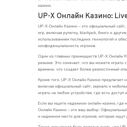
казино.
UP-X Онлайн Казино: Liv
UP-X Онлайн Казино – это официальный сайт,
игр, включая рулетку, blackjack, бинго и други
использованием последних технологий и обе
конфиденциальность игроков.
Один из главных преимуществ UP-X Онлайн Ка
режиме. Это означает, что вы можете играть 
времени, что создает более реалистичный опы
Кроме того, UP-X Онлайн Казино предлагает н
включая официальный сайт, зеркало и мобиль
играть на любом устройстве, где есть доступ 
Если вы ищете надежное онлайн-казино, где 
Онлайн Казино – это ваш выбор. Официальный
и надежное место для игроков, которые ищут
Также, вам может быть полезно знать, что UP