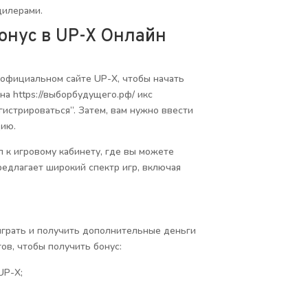
дилерами.
Бонус в UP-X Онлайн
 официальном сайте UP-X, чтобы начать
на https://выборбудущего.рф/ икс
гистрироваться”. Затем, вам нужно ввести
цию.
п к игровому кабинету, где вы можете
редлагает широкий спектр игр, включая
 играть и получить дополнительные деньги
ов, чтобы получить бонус:
UP-X;