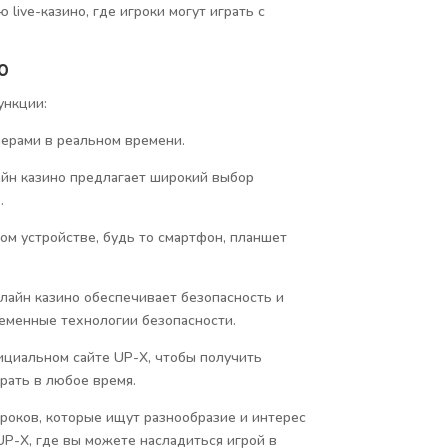
live-казино, где игроки могут играть с
о
ункции:
илерами в реальном времени.
айн казино предлагает широкий выбор
.
бом устройстве, будь то смартфон, планшет
лайн казино обеспечивает безопасность и
еменные технологии безопасности.
ициальном сайте UP-X, чтобы получить
грать в любое время.
гроков, которые ищут разнообразие и интерес
UP-X, где вы можете насладиться игрой в