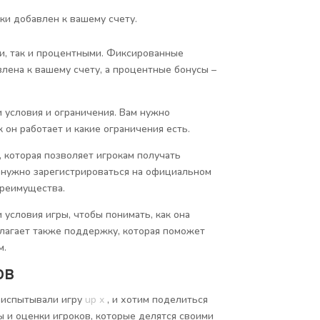
ки добавлен к вашему счету.
и, так и процентными. Фиксированные
влена к вашему счету, а процентные бонусы –
 условия и ограничения. Вам нужно
к он работает и какие ограничения есть.
 которая позволяет игрокам получать
 нужно зарегистрироваться на официальном
преимущества.
 условия игры, чтобы понимать, как она
длагает также поддержку, которая поможет
м.
ов
 испытывали игру
up x
, и хотим поделиться
ы и оценки игроков, которые делятся своими