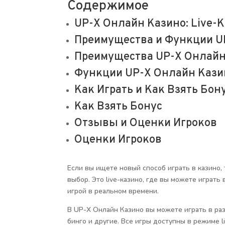
Содержимое
UP-X Онлайн Казино: Live-
Преимущества и Функции U
Преимущества UP-X Онлайн
Функции UP-X Онлайн Кази
Как Играть и Как Взять Бон
Как Взять Бонус
Отзывы и Оценки Игроков
Оценки Игроков
Если вы ищете новый способ играть в казино,
выбор. Это live-казино, где вы можете играт
игрой в реальном времени.
В UP-X Онлайн Казино вы можете играть в разл
бинго и другие. Все игры доступны в режиме li