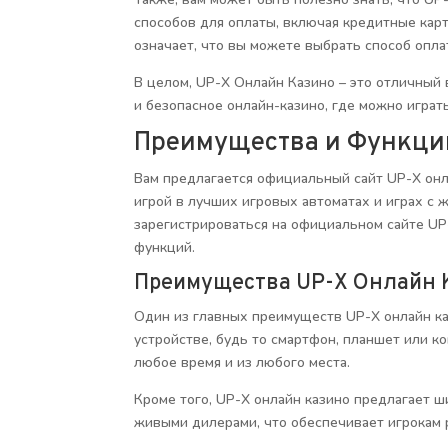
способов для оплаты, включая кредитные карт
означает, что вы можете выбрать способ опла
В целом, UP-X Онлайн Казино – это отличный
и безопасное онлайн-казино, где можно играт
Преимущества и Функци
Вам предлагается официальный сайт UP-X онл
игрой в лучших игровых автоматах и играх с 
зарегистрироваться на официальном сайте UP-
функций.
Преимущества UP-X Онлайн 
Один из главных преимуществ UP-X онлайн ка
устройстве, будь то смартфон, планшет или к
любое время и из любого места.
Кроме того, UP-X онлайн казино предлагает ш
живыми дилерами, что обеспечивает игрокам 