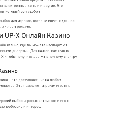
ы, электронные деньги и другие. Это
ты, который вам удобен.
 выбор для игроков, которые ищут надежное
ь в живом режиме.
и UP-X Онлайн Казино
айн казино, где вы можете насладиться
живыми дилерами. Для начала, вам нужно
X, чтобы получить доступ к полному спектру
Казино
зино – это доступность иг на любом
омпьютер. Это позволяет игрокам играть в
ирокий выбор игровых автоматов и игр с
разнообразие и интерес.